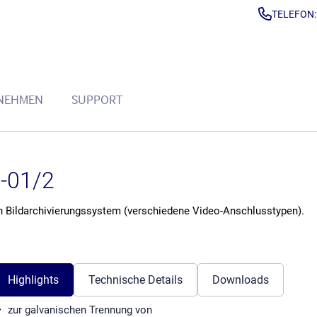
TELEFON:
NEHMEN
SUPPORT
I-01/2
in Bildarchivierungssystem (verschiedene Video-Anschlusstypen).
Highlights
Technische Details
Downloads
zur galvanischen Trennung von
Anschlüsse
25-polig, Sub-D