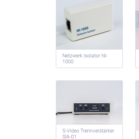
Netzwerk Isolator NI-
1000
S-Video Trennverstärker
SIA-01