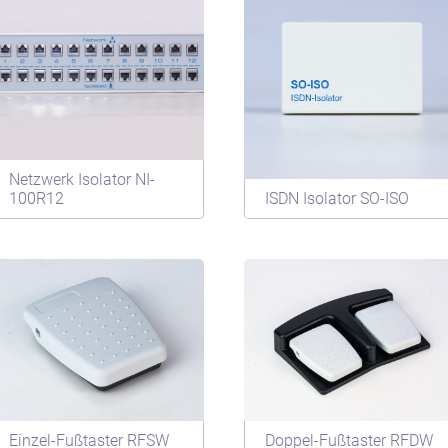
Netzwerk Isolator NI-
100R12
ISDN Isolator SO-ISO
Einzel-Fußtaster RFSW
Doppel-Fußtaster RFDW