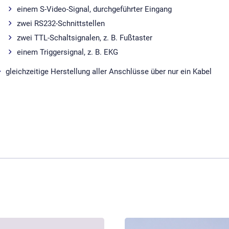
(Anschlusskabel nicht im Lieferumf
einem S-Video-Signal, durchgeführter Eingang
zwei RS232-Schnittstellen
Stromversorgung
230 V / 50 Hz für Europa
100 bis 115 V / 60 Hz für Japan un
zwei TTL-Schaltsignalen, z. B. Fußtaster
Leistungsaufnahme
max. 10 VA
einem Triggersignal, z. B. EKG
Prüfspannung
mind. 4 kV
gleichzeitige Herstellung aller Anschlüsse über nur ein Kabel
Schutzklasse
II
Abmessungen
229mm x 153mm x 58mm
Gewicht
ca. 900g